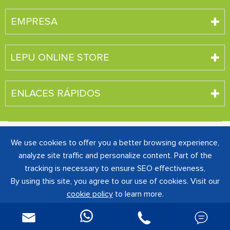
EMPRESA
LEPU ONLINE STORE
ENLACES RÁPIDOS
We use cookies to offer you a better browsing experience,
Derechos DE AUTOR ©
SHENZHEN CREATIVE
INDUSTRY CO., LTD.
Todos los derechos reservados.
analyze site traffic and personalize content. Part of the
粤ICP备16060242号-1
Sitemap
|
Política de
tracking is necessary to ensure SEO effectiveness,
privacidad
By using this site, you agree to our use of cookies. Visit our
cookie policy
to learn more.

Reject
Accept

