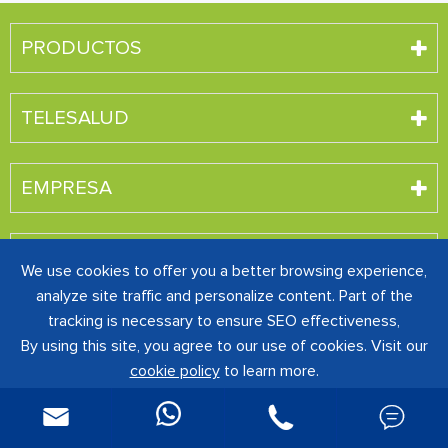
PRODUCTOS
TELESALUD
EMPRESA
LEPU ONLINE STORE
We use cookies to offer you a better browsing experience,
analyze site traffic and personalize content. Part of the
tracking is necessary to ensure SEO effectiveness,
ENLACES RÁPIDOS
By using this site, you agree to our use of cookies. Visit our
cookie policy
to learn more.

Reject
Accept


Derechos DE AUTOR ©
SHENZHEN CREATIVE
INDUSTRY CO., LTD.
Todos los derechos reservados.